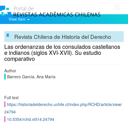
Toggl
navig
View Item
Revista Chilena de Historia del Derecho
Las ordenanzas de los consulados castellanos
e indianos (siglos XVI-XVII). Su estudio
comparativo
Author
Barrero García, Ana María
Full text
https://historiadelderecho.uchile.cl/index.php/RCHD/article/view/
24794
10.5354/rchd.v0i14.24794