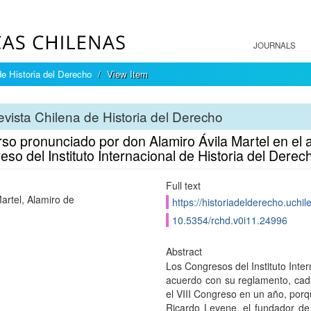
JOURNALS
e Historia del Derecho
View Item
vista Chilena de Historia del Derecho
so pronunciado por don Alamiro Ávila Martel en el 
so del Instituto Internacional de Historia del Derec
Full text
Martel, Alamiro de
https://historiadelderecho.uchi
10.5354/rchd.v0i11.24996
Abstract
Los Congresos del Instituto Inte
acuerdo con su reglamento, cada
el VIII Congreso en un año, porq
Ricardo Levene, el fundador de 