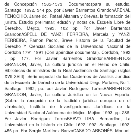
de Concepción 1565-1573. Documentospara su estudio.
Santiago, 1992. 344 pp. por Javier Barrientos GrandonARENAL
FENOCHIO, Jaime dcl, Rafael Altamira y Crevea. la formación del
jurista. Estudio preliminar; edición y notas de. Escuela Libre de
Derecho. Méjico, 1993. 102 pp. Por Javier Barrientos
GrandonASPELL DE YANZI FERREIRA, Marcela y YANZI
FERREIRA, Ramón Pedro, Breve Historia de la Facultad de
Derecho Y Ciencias Sociales de la Universidad Nacional de
Córdoba 1791-1991 (Con apéndice documental). Córdoba, 1993
, pp. 177. Por Javier Barrientos GrandonBARRIENTOS
GRANDON, Javier, La cultura jurídica en el Reino de Chile.
Bibliotecas de ministros de la Real Audiencia de Santiago (siglos
XVII-XVIII), Serie especial de los Cuadernos de Análisis Jurídico
de la Escuela de Derecho de la Universidad Diego Portales, No 1.
Santiago, 1992, pp. por Javier Rodríguez TorresBARRIENTOS
GRANDON, Javier, La cultura Jurídica en la Nueva Esparía.
(Sobre la recepción de la tradición jurídica europea en el
virreinato), Instituto de Investigaciones Jun'dicas de la
Universidad Nacional Autónoma de Méjico. Méjico. 1993, pp. 286.
Por Javier Rodríguez TorresBRAVO LIRA. Bernardino, La
Universidad en la historia de Chile 1622-1992. Santiago, 1992.
456 pp. Por Sergio Martínez BaezaCASADO ARBONÉS, Manuel.