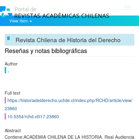
Toggl
navig
View Item
Revista Chilena de Historia del Derecho
Reseñas y notas bibliográficas
Author
,
Full text
https://historiadelderecho.uchile.cl/index.php/RCHD/article/view/
23860
10.5354/rchd.v0i17.23860
Abstract
Contiene:ACADEMIA CHILENA DE LA HISTORIA. Real Audiencia