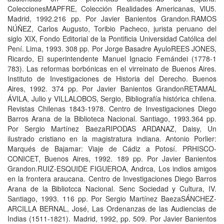
ColeccionesMAPFRE, Colección Realidades Americanas, VlU5.
Madrid, 1992.216 pp. Por Javier Banientos Grandon.RAMOS
NÚÑEZ, Carlos Augusto, Toribio Pacheco, jurista peruano del
siglo XIX, Fondo Editorial de la Pontificia Universidad Católica del
Pení. Lima, 1993. 308 pp. Por Jorge Basadre AyuloREES JONES,
Ricardo, El superintendente Manuel Ignacio Femándei (1778-1
783). Las reformas borbónicas en el virreinato de Buenos Aires.
Instituto de Investigaciones de Historia del Derecho. Buenos
Aires, 1992. 374 pp. Por Javier Banientos GrandonRETAMAL
ÁVILA, Julio y VILLALOBOS, Sergio, Bibliografía histórica chilena.
Revistas Chilenas 1843-1978. Centro de Investigaciones Diego
Barros Arana de la Biblioteca Nacional. Santiago, 1993.364 pp.
Por Sergio Martínez BaezaRIPODAS ARDANAZ, Daisy, Un
ilustrado cristiano en la magistratura indiana. Antonio Porlier:
Marqués de Bajamar: Viaje de Cádiz a Potosí. PRHISCO-
CONICET, Buenos Aires, 1992. 189 pp. Por Javier Banientos
Grandon.RUIZ-ESQUIDE FIGUEROA, Andrca, Los indios amigos
en la frontera araucana. Centro de Investigaciones Diego Barros
Arana de la Bibliotcca Nacional. Senc Sociedad y Cultura, IV.
Santiago, 1993. 116 pp. Por Sergio Martínez BaezaSÁNCHEZ-
ARCILLA BERNAL, José, Las Ordenanzas de las Audiencias de
Indias (1511-1821). Madrid, 1992, pp. 509. Por Javier Banientos