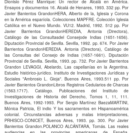
Dionisio Pérez Manrique: Un rector de Alcalá en América.
Ensayos y documentos 16. Alcalá de Henares, 1993. 332 pp. Por
Javier Banientos GrandonHERA, Alberto de la, Iglesia y Corona
en la Arnérica esparíola. Colecciones MAPFRE. Colección Iglesia
Católica en el Nuevo Mundo. VU12. Madrid, 1992. 512 pp. Por
Javier Barrientos GrandonHEREDIA, Antonia (Directora),
Catálogo de las Consultasdel Consejode Indias (1651-1656).
Diputación Provincial de Sevilla. Sevilla, 1992. pp. 674. Por Javier
Barrientos GrandonHEREDIA. Antonia (Directora), Catálogo de
las Consultas del Consejo de Indias (1657-1661). Diputación
Provincial de Sevilla. Sevilla, 1993. pp. 732. Por Javier Barrientos
Grandon LEVAGGI, Abelardo, Las capellanías en la Argentina.
Estudio histórico-jurídico. Instituto de Investigaciones Jurídicas y
Sociales "Ambrosio L. Gioja". Buenos Aires, 1993.511 pp. Por
Javier Banientos GrandonLibros Registros Cedularios de Charcas
(1563.1717). Catálogo. Publicaciones del Instituto de
Investigaciones de Historia del Derecho, Tomos 1, 11, 111.
Buenos Aires, 1992-1993. Por Sergio Martínez BaezaMARTINI,
Mónica Patricia, El indio Y los sacramentos en Hispanoamérica
colonial. Circunstancias adversas y malas interpretaciones,
PRHISCO-CONICET, Buenos Aires, 1993. pp. 300. Por Javier
Banientos Grandon.POLANCO ALCÁNTARA, Tomás. Las reales
audiencias en las provincias americanas de España.