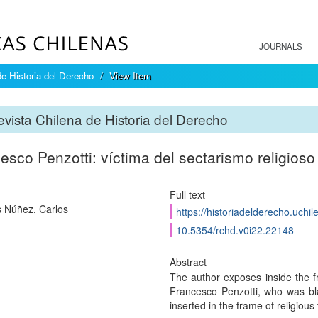
JOURNALS
e Historia del Derecho
View Item
vista Chilena de Historia del Derecho
esco Penzotti: víctima del sectarismo religioso
Full text
 Núñez, Carlos
https://historiadelderecho.uchi
10.5354/rchd.v0i22.22148
Abstract
The author exposes inside the fr
Francesco Penzotti, who was bla
inserted in the frame of religiou