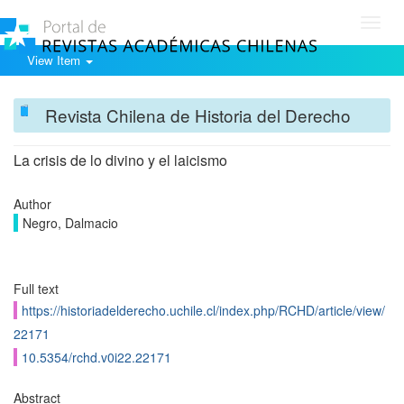
Toggl
navig
View Item
Revista Chilena de Historia del Derecho
La crisis de lo divino y el laicismo
Author
Negro, Dalmacio
Full text
https://historiadelderecho.uchile.cl/index.php/RCHD/article/view/
22171
10.5354/rchd.v0i22.22171
Abstract