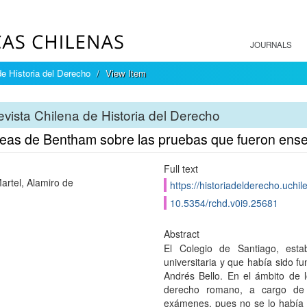
JOURNALS
e Historia del Derecho
View Item
vista Chilena de Historia del Derecho
deas de Bentham sobre las pruebas que fueron ense
Full text
Martel, Alamiro de
https://historiadelderecho.uchi
10.5354/rchd.v0i9.25681
Abstract
El Colegio de Santiago, est
universitaria y que había sido 
Andrés Bello. En el ámbito de l
derecho romano, a cargo de 
exámenes, pues no se lo había t