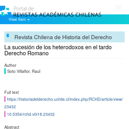
Toggl
navig
View Item
Revista Chilena de Historia del Derecho
La sucesión de los heterodoxos en el tardo
Derecho Romano
Author
Soto Villaflor, Raúl
Full text
https://historiadelderecho.uchile.cl/index.php/RCHD/article/view/
23432
10.5354/rchd.v0i18.23432
Abstract