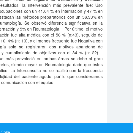
sultados: la intervención más prevalente fue: Uso
y ocupaciones con un 41,04 % en Internación y 47 % en
estacan las métodos preparatorios con un 56,33% en
matología. Se observó diferencia significativa en la
ternación y 5% en Reumatología. Por último, el motivo
ación fue alta médica con el 56 % (n:43), seguido de
 16, 4% (n: 10), y el menos frecuente fue Negativa con
gía solo se registraron dos motivos abandono de
) y cumplimiento de objetivos con el 34 % (n: 22).
 que más prevaleció en ambas áreas se debe al gran
orios, siendo mayor en Reumatología dado que éstos
ático. La Interconsulta no se realizó con la frecuencia
lejidad del paciente agudo, por lo que consideramos
e comunicación con el equipo.
 Chile