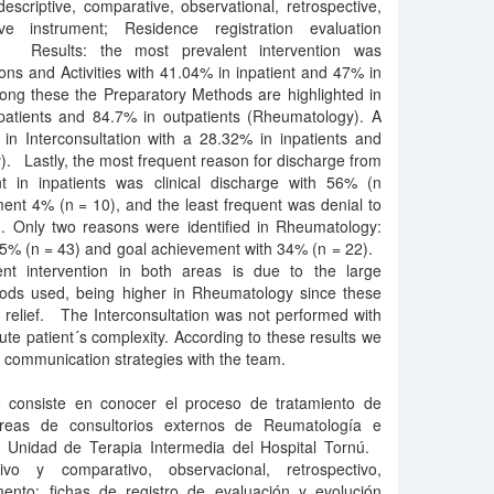
criptive, comparative, observational, retrospective,
ive instrument; Residence registration evaluation
n. Results: the most prevalent intervention was
ns and Activities with 41.04% in inpatient and 47% in
ong these the Preparatory Methods are highlighted in
patients and 84.7% in outpatients (Rheumatology). A
 in Interconsultation with a 28.32% in inpatients and
. Lastly, the most frequent reason for discharge from
t in inpatients was clinical discharge with 56% (n
ent 4% (n = 10), and the least frequent was denial to
). Only two reasons were identified in Rheumatology:
65% (n = 43) and goal achievement with 34% (n = 22).
nt intervention in both areas is due to the large
ods used, being higher in Rheumatology since these
 relief. The Interconsultation was not performed with
ute patient´s complexity. According to these results we
 communication strategies with the team.
jo consiste en conocer el proceso de tratamiento de
reas de consultorios externos de Reumatología e
y Unidad de Terapia Intermedia del Hospital Tornú.
tivo y comparativo, observacional, retrospectivo,
rumento: fichas de registro de evaluación y evolución