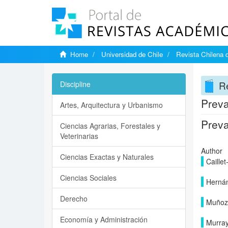
Home
Universidad de Chile
Revista Chilena 
Re
Discipline
Preva
Artes, Arquitectura y Urbanismo
Preva
Ciencias Agrarias, Forestales y
Veterinarias
Author
Ciencias Exactas y Naturales
Caillet
Ciencias Sociales
Hernán
Derecho
Muñoz 
Economía y Administración
Murray