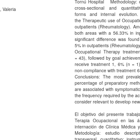
Tornú Hospital Methodology: des
cross-sectional and quantitat
., Valeria
forms and internal evolutio
the Therapeutic use of Occupatio
outpatients (Rheumatology). Am
both areas with a 56.33% in in
significant difference was found
5% in outpatients (Rheumatology)
Occupational Therapy treatmen
= 43), followed by goal achievem
receive treatment 1, 6% (n = 1
non-compliance with treatment 
Conclusions: The most prevale
percentage of preparatory meth
are associated with symptomatic
the frequency required by the ac
consider relevant to develop new
El objetivo del presente traba
Terapia Ocupacional en las á
internación de Clínica Médica 
Metodología: estudio descrip
transversal, cuantitativo; inst