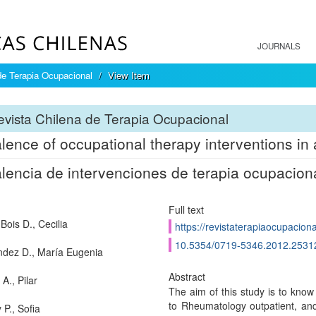
JOURNALS
de Terapia Ocupacional
View Item
vista Chilena de Terapia Ocupacional
lence of occupational therapy interventions in 
lencia de intervenciones de terapia ocupacion
Full text
-Bois D., Cecilia
https://revistaterapiaocupacion
10.5354/0719-5346.2012.2531
dez D., María Eugenia
Abstract
A., Pilar
The aim of this study is to kno
to Rheumatology outpatient, and 
 P., Sofia