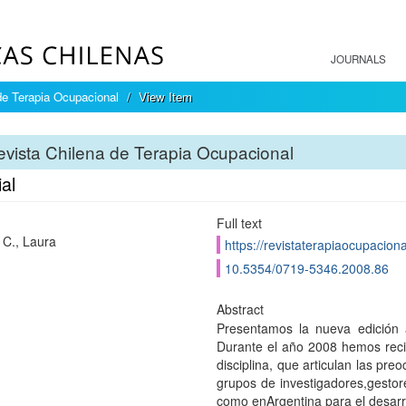
JOURNALS
de Terapia Ocupacional
View Item
vista Chilena de Terapia Ocupacional
ial
Full text
C., Laura
https://revistaterapiaocupaciona
10.5354/0719-5346.2008.86
Abstract
Presentamos la nueva edición 
Durante el año 2008 hemos recib
disciplina, que articulan las pr
grupos de investigadores,gestore
como enArgentina para el desarro