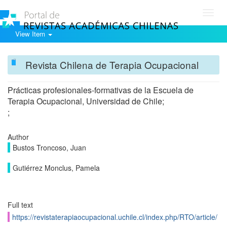
Toggl
navig
View Item
Revista Chilena de Terapia Ocupacional
Prácticas profesionales-formativas de la Escuela de
Terapia Ocupacional, Universidad de Chile;
;
Author
Bustos Troncoso, Juan
Gutiérrez Monclus, Pamela
Full text
https://revistaterapiaocupacional.uchile.cl/index.php/RTO/article/