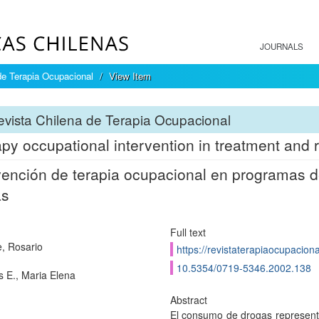
JOURNALS
de Terapia Ocupacional
View Item
vista Chilena de Terapia Ocupacional
py occupational intervention in treatment and r
vención de terapia ocupacional en programas de
as
Full text
e, Rosario
https://revistaterapiaocupaciona
10.5354/0719-5346.2002.138
s E., Maria Elena
Abstract
El consumo de drogas represent