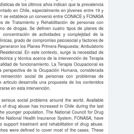
ísticas de los últimos años indican que la prevalencia
tado en Chile, especialmente en jóvenes entre 19 y
001 se establece un convenio entre CONACE y FONASA
es de Tratamiento y Rehabilitación de personas con
mo de drogas. Se definen cuatro tipos de planes de
, concentración de actividades y complejidad de la
clínicas, grado de compromiso psicosocial y factores de
 generaron los Planes Primera Respuesta; Ambulatorio
 Residencial. En este contexto, surge la necesidad de
eórica y técnica acerca de la intervención de Terapia
lidad de funcionamiento. La Terapia Ocupacional es
 la perspectiva de la Ocupación Humana, considerada
y reinserción social de personas con problemas de
 articulo desarrolla una propuesta de los contenidos
rarse en esta intervención.
serious social problems around the world. Available
ce of drug abuse has increased in Chile during the last
he younger population. The National Council for Drug
he National Health lnsurance System, FONASA, have
o support treatment and rehabilitation of drug abuse.
ches were defined to cover most of the cases. These