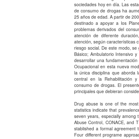
sociedades hoy en día. Las estad
de consumo de drogas ha aumen
25 años de edad. A partir de 2
destinado a apoyar a los Plan
problemas derivados del consu
atención de diferente duración
atención, según características 
riesgo social. De este modo, se
Básico; Ambulatorio Intensivo y
desarrollar una fundamentación t
Ocupacional en esta nueva moda
la única disciplina que aborda
central en la Rehabilitación 
consumo de drogas. El presente
principales que debieran conside
Drug abuse is one of the most 
statistics indicate that prevalen
seven years, especially among t
Abuse Control, CONACE, and T
stablished a formal agreement t
Four different programe approa