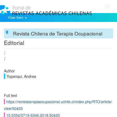
Toggl
navig
View Item
Revista Chilena de Terapia Ocupacional
Editorial
;
;
Author
Yupanqui, Andrea
Full text
https://revistaterapiaocupacional.uchile.cl/index.php/RTO/article/
view/50433
10.5354/0719-5346.2018.50433