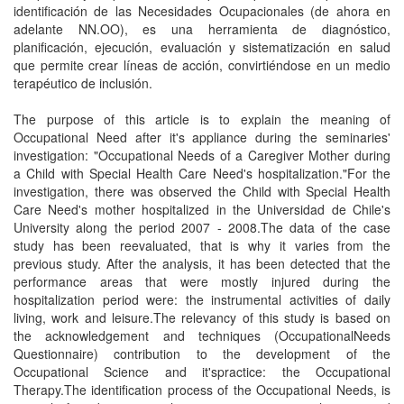
identificación de las Necesidades Ocupacionales (de ahora en
adelante NN.OO), es una herramienta de diagnóstico,
planificación, ejecución, evaluación y sistematización en salud
que permite crear líneas de acción, convirtiéndose en un medio
terapéutico de inclusión.
The purpose of this article is to explain the meaning of
Occupational Need after it's appliance during the seminaries'
investigation: "Occupational Needs of a Caregiver Mother during
a Child with Special Health Care Need's hospitalization."For the
investigation, there was observed the Child with Special Health
Care Need's mother hospitalized in the Universidad de Chile's
University along the period 2007 - 2008.The data of the case
study has been reevaluated, that is why it varies from the
previous study. After the analysis, it has been detected that the
performance areas that were mostly injured during the
hospitalization period were: the instrumental activities of daily
living, work and leisure.The relevancy of this study is based on
the acknowledgement and techniques (OccupationalNeeds
Questionnaire) contribution to the development of the
Occupational Science and it'spractice: the Occupational
Therapy.The identification process of the Occupational Needs, is