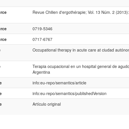
rce
Revue Chilien d'ergothérapie; Vol. 13 Núm. 2 (2013)
rce
0719-5346
rce
0717-6767
e
Occupational therapy in acute care at ciudad autón
e
Terapia ocupacional en un hospital general de agud
Argentina
e
info:eu-repo/semantics/article
e
info:eu-repo/semantics/publishedVersion
e
Artículo original