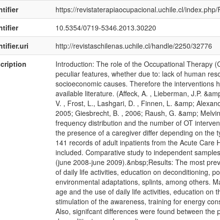
tifier
https://revistaterapiaocupacional.uchile.cl/index.php
tifier
10.5354/0719-5346.2013.30220
tifier.uri
http://revistaschilenas.uchile.cl/handle/2250/32776
cription
Introduction: The role of the Occupational Therapy (O
peculiar features, whether due to: lack of human resou
socioeconomic causes. Therefore the interventions hav
available literature. (Affeck, A. , Lieberman, J.P. &
V. , Frost, L., Lashgari, D. , Finnen, L. &amp; Alexan
2005; Giesbrecht, B. , 2006; Raush, G. &amp; Melvin,
frequency distribution and the number of OT interven
the presence of a caregiver differ depending on the 
141 records of adult inpatients from the Acute Care 
included. Comparative study to independent samples,
(june 2008-june 2009).&nbsp;Results: The most preval
of daily life activities, education on deconditioning, p
environmental adaptations, splints, among others. M
age and the use of daily life activities, education on
stimulation of the awareness, training for energy cons
Also, signifcant differences were found between the 