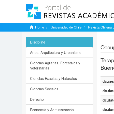
Home
Universidad de Chile
Revista Chilena 
Show si
Discipline
Occup
Artes, Arquitectura y Urbanismo
Terap
Ciencias Agrarias, Forestales y
Bueno
Veterinarias
Ciencias Exactas y Naturales
dc.cre
Ciencias Sociales
dc.dat
Derecho
dc.dat
dc.dat
Economía y Administración