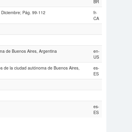
BR
: Diciembre; Pág. 99-112
fr-
CA
oma de Buenos Aires, Argentina
en-
US
os de la ciudad autónoma de Buenos Aires,
es-
ES
es-
ES