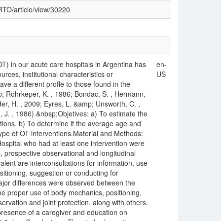
/RTO/article/view/30220
T) in our acute care hospitals in Argentina has
en-
rces, institutional characteristics or
US
e a different profle to those found in the
amp; Rohrkeper, K. , 1986; Bondac, S. , Hermann,
der, H. , 2009; Eyres, L. &amp; Unsworth, C. ,
 J. , 1986).&nbsp;Objetives: a) To estimate the
tions. b) To determine if the average age and
type of OT interventions.Material and Methods:
Hospital who had at least one intervention were
 prospective observational and longitudinal
ent are interconsultations for information, use
ositioning, suggestion or conducting for
ajor differences were observed between the
 the proper use of body mechanics, positioning,
ervation and joint protection, along with others.
presence of a caregiver and education on