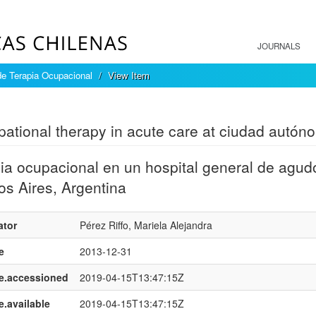
JOURNALS
de Terapia Ocupacional
View Item
mple item record
ational therapy in acute care at ciudad autón
ia ocupacional en un hospital general de agu
s Aires, Argentina
ator
Pérez Riffo, Mariela Alejandra
e
2013-12-31
e.accessioned
2019-04-15T13:47:15Z
e.available
2019-04-15T13:47:15Z