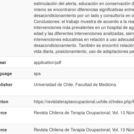
estimulación del alerta, educación en conservación de
mismo se encontraron diferencias significativas entr
desacondicionamiento por un lado y consultoría en or
Conclusiones: el trabajo muestra de acuerdo a la real
intervenciones más prevalentes en un hospital de agudo
edad y las diferentes intervenciones analizadas, si
intervenciones educativas en relación a uso adecuad
desacondicionamiento. También se encontró relación 
vida diaria, posicionamiento, uso de adaptaciones per
mat
application/pdf
nguage
spa
lisher
Universidad de Chile. Facultad de Medicina
ation
https://revistaterapiaocupacional.uchile.cl/index.ph
rce
Revista Chilena de Terapia Ocupacional; Vol. 13 Núm
rce
Revista Chilena de Terapia Ocupacional; Vol. 13 Núm