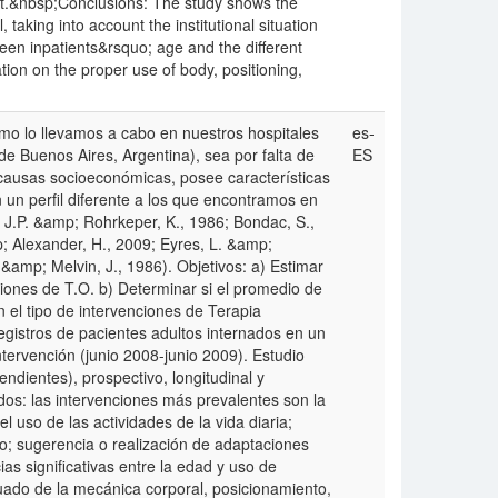
t.&nbsp;Conclusions: The study shows the
 taking into account the institutional situation
ween inpatients&rsquo; age and the different
cation on the proper use of body, positioning,
como lo llevamos a cabo en nuestros hospitales
es-
 Buenos Aires, Argentina), sea por falta de
ES
 causas socioeconómicas, posee características
n un perfil diferente a los que encontramos en
, J.P. &amp; Rohrkeper, K., 1986; Bondac, S.,
p; Alexander, H., 2009; Eyres, L. &amp;
&amp; Melvin, J., 1986). Objetivos: a) Estimar
nciones de T.O. b) Determinar si el promedio de
n el tipo de intervenciones de Terapia
egistros de pacientes adultos internados en un
ervención (junio 2008-junio 2009). Estudio
endientes), prospectivo, longitudinal y
os: las intervenciones más prevalentes son la
el uso de las actividades de la vida diaria;
; sugerencia o realización de adaptaciones
ias significativas entre la edad y uso de
uado de la mecánica corporal, posicionamiento,