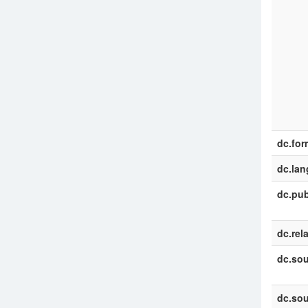
dc.for
dc.la
dc.pub
dc.rel
dc.sou
dc.sou