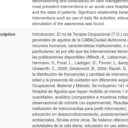
deconditioning and consultancy on care managemen
most prevalent interventions in an acute care hospital,
and the state of patients. Signifcant relationship bet
interventions such as use of daily life activities, edu
stimulation of the awareness was found.
cription
Introducción: El rol de Terapia Ocupacional (T.O.) 
generales de agudos de la CABA(Ciudad Autónoma de
recursos humanos, características institucionales, o
particulares; es por ello que las intervenciones tiene
las publicaciones disponibles (Affleck, A., Lieberman
Hermann, V., Frost, L., Lashgari, D., Finnen, L. &am
Unsworth, C., 2005; Giesbrecht, B., 2006; Raush, G. 
la distribución de frecuencias y cantidad de interve
edad y la presencia de cuidador son diferentes segú
Ocupacional. Material y Método: Se incluyeron 141 r
Hospital de Agudos que hayan recibido al menos 1 int
cuantitativo, analítico (comparativo a muestras indep
observacional de cohorte (no experimental). Resultad
realización de interconsultas para pedir información; 
educación en desacondicionamiento; posicionamiento
ambientales, férulas entre otras. Se hallaron diferenc
actividades de la vida diaria, educación en uso adec