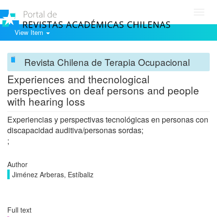
Toggl
navig
View Item
Revista Chilena de Terapia Ocupacional
Experiences and thecnological
perspectives on deaf persons and people
with hearing loss
Experiencias y perspectivas tecnológicas en personas con
discapacidad auditiva/personas sordas;
;
Author
Jiménez Arberas, Estíbaliz
Full text