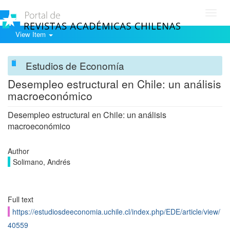
Toggl
navig
View Item
Estudios de Economía
Desempleo estructural en Chile: un análisis
macroeconómico
Desempleo estructural en Chile: un análisis
macroeconómico
Author
Solimano, Andrés
Full text
https://estudiosdeeconomia.uchile.cl/index.php/EDE/article/view/
40559