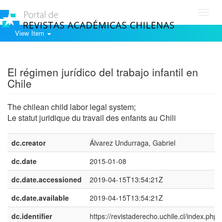
Toggl
navig
View Item
Show simple item record
El régimen jurídico del trabajo infantil en
Chile
The chilean child labor legal system;
Le statut juridique du travail des enfants au Chili
dc.creator
Álvarez Undurraga, Gabriel
dc.date
2015-01-08
dc.date.accessioned
2019-04-15T13:54:21Z
dc.date.available
2019-04-15T13:54:21Z
dc.identifier
https://revistaderecho.uchile.cl/index.php