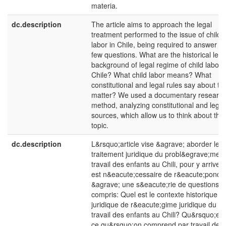
materia.
dc.description
The article aims to approach the legal
treatment performed to the issue of child
labor in Chile, being required to answer a
few questions. What are the historical lega
background of legal regime of child labour
Chile? What child labor means? What
constitutional and legal rules say about th
matter? We used a documentary researc
method, analyzing constitutional and legal
sources, which allow us to think about the
topic.
dc.description
L&rsquo;article vise &agrave; aborder le
traitement juridique du probl&egrave;me 
travail des enfants au Chili, pour y arriver i
est n&eacute;cessaire de r&eacute;pondr
&agrave; une s&eacute;rie de questions, 
compris: Quel est le contexte historique et
juridique de r&eacute;gime juridique du
travail des enfants au Chili? Qu&rsquo;est
ce qu&rsquo;on comprend par travail des