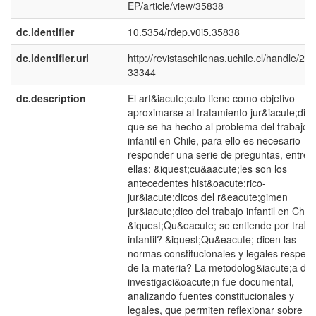
EP/article/view/35838
dc.identifier
10.5354/rdep.v0i5.35838
dc.identifier.uri
http://revistaschilenas.uchile.cl/handle/225
33344
dc.description
El art&iacute;culo tiene como objetivo
aproximarse al tratamiento jur&iacute;dico
que se ha hecho al problema del trabajo
infantil en Chile, para ello es necesario
responder una serie de preguntas, entre
ellas: &iquest;cu&aacute;les son los
antecedentes hist&oacute;rico-
jur&iacute;dicos del r&eacute;gimen
jur&iacute;dico del trabajo infantil en Chil
&iquest;Qu&eacute; se entiende por traba
infantil? &iquest;Qu&eacute; dicen las
normas constitucionales y legales respect
de la materia? La metodolog&iacute;a de 
investigaci&oacute;n fue documental,
analizando fuentes constitucionales y
legales, que permiten reflexionar sobre la