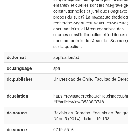
enfants? et quelles sont les r&egrave;gles
constitutionnelles et juridiques &agrave;
propos du sujet? La m&eacute;thodologie
recherche &egrave;a &eacute;t&eacute;
documentaire, et l&rsquo;analyse des
sources constitutionnelles et juridiques qui
nous ont permis de r&eacute;fl&eacute;chi
sur la question.
dc.format
application/pdf
dc.language
spa
dc.publisher
Universidad de Chile. Facultad de Derech
dc.relation
https://revistaderecho.uchile.cl/index.php
EP/article/view/35838/37481
dc.source
Revista de Derecho. Escuela de Postgrad
Núm. 5 (2014): Julio; 119-152
dc.source
0719-5516