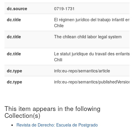
dc.source
0719-1731
dc.title
El régimen jurídico del trabajo infantil en
Chile
dc.title
The chilean child labor legal system
dc.title
Le statut juridique du travail des enfants a
Chili
dc.type
info:eu-repo/semantics/article
dc.type
info:eu-repo/semantics/publishedVersion
This item appears in the following
Collection(s)
Revista de Derecho: Escuela de Postgrado
Show simple item record