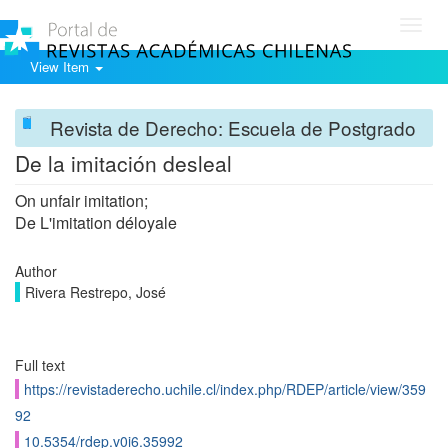
Toggl
navig
View Item
Revista de Derecho: Escuela de Postgrado
De la imitación desleal
On unfair imitation;
De L'imitation déloyale
Author
Rivera Restrepo, José
Full text
https://revistaderecho.uchile.cl/index.php/RDEP/article/view/359
92
10.5354/rdep.v0i6.35992