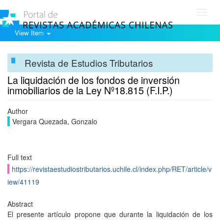
Toggl
navig
View Item
Revista de Estudios Tributarios
La liquidación de los fondos de inversión
inmobiliarios de la Ley Nº18.815 (F.I.P.)
Author
Vergara Quezada, Gonzalo
Full text
https://revistaestudiostributarios.uchile.cl/index.php/RET/article/v
iew/41119
Abstract
El presente artículo propone que durante la liquidación de los