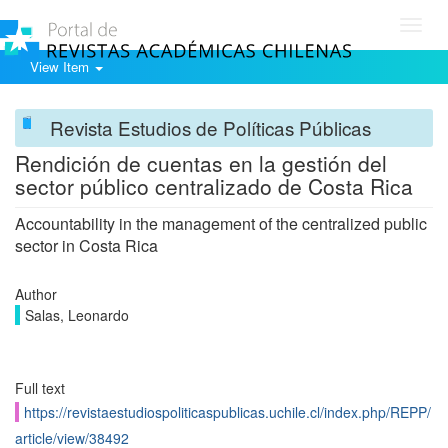
Toggl
navig
View Item
Revista Estudios de Políticas Públicas
Rendición de cuentas en la gestión del
sector público centralizado de Costa Rica
Accountability in the management of the centralized public
sector in Costa Rica
Author
Salas, Leonardo
Full text
https://revistaestudiospoliticaspublicas.uchile.cl/index.php/REPP/
article/view/38492