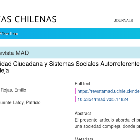
JOURNALS
View Item
evista MAD
idad Ciudadana y Sistemas Sociales Autorreferentes
eja
Full text
 Rojas, Emilio
https://revistamad.uchile.cl/in
10.5354/rmad.v0i5.14824
uente Lafoy, Patricio
Abstract
El presente artículo aborda el 
una sociedad compleja, donde pr
Metadata