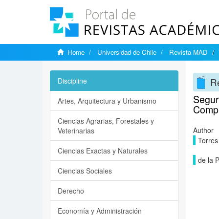
Home
Universidad de Chile
Revista MAD
R
Discipline
Segur
Artes, Arquitectura y Urbanismo
Compl
Ciencias Agrarias, Forestales y
Author
Veterinarias
Torres
Ciencias Exactas y Naturales
de la P
Ciencias Sociales
Derecho
Economía y Administración