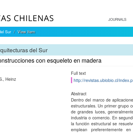
JOURNALS
del Sur
View Item
quitecturas del Sur
onstrucciones con esqueleto en madera
Full text
S., Heinz
http://revistas.ubiobio.cl/index
Abstract
Dentro del marco de aplicacione
estructurales. Un primer grupo c
de grandes luces, generalmente
industria o comercio. En segun
la función estructural se resue
emplean preferentemente en 