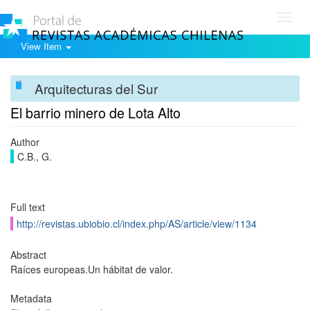
Toggl
navig
View Item
Arquitecturas del Sur
El barrio minero de Lota Alto
Author
C.B., G.
Full text
http://revistas.ubiobio.cl/index.php/AS/article/view/1134
Abstract
Raíces europeas.Un hábitat de valor.
Metadata