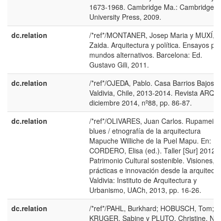
1673-1968. Cambridge Ma.: Cambridge
University Press, 2009.
dc.relation
/*ref*/MONTANER, Josep Maria y MUXÍ,
Zaida. Arquitectura y política. Ensayos pa
mundos alternativos. Barcelona: Ed.
Gustavo Gili, 2011.
dc.relation
/*ref*/OJEDA, Pablo. Casa Barrios Bajos,
Valdivia, Chile, 2013-2014. Revista ARQ,
diciembre 2014, nº88, pp. 86-87.
dc.relation
/*ref*/OLIVARES, Juan Carlos. Rupameika
blues / etnografía de la arquitectura
Mapuche Williche de la Puel Mapu. En:
CORDERO, Elisa (ed.). Taller [Sur] 2012.
Patrimonio Cultural sostenible. Visiones,
prácticas e innovación desde la arquitectu
Valdivia: Instituto de Arquitectura y
Urbanismo, UACh, 2013, pp. 16-26.
dc.relation
/*ref*/PAHL, Burkhard; HOBUSCH, Tom;
KRUGER, Sabine y PLUTO, Christine. Ne