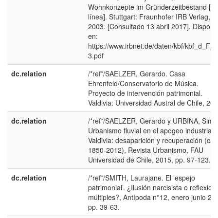
Wohnkonzepte im Gründerzeitbestand [e
línea]. Stuttgart: Fraunhofer IRB Verlag,
2003. [Consultado 13 abril 2017]. Disponi
en:
https://www.irbnet.de/daten/kbf/kbf_d_F_
3.pdf
dc.relation
/*ref*/SAELZER, Gerardo. Casa
Ehrenfeld/Conservatorio de Música.
Proyecto de intervención patrimonial.
Valdivia: Universidad Austral de Chile, 201
dc.relation
/*ref*/SAELZER, Gerardo y URBINA, Simó
Urbanismo fluvial en el apogeo industrial 
Valdivia: desaparición y recuperación (ca.
1850-2012), Revista Urbanismo, FAU
Universidad de Chile, 2015, pp. 97-123.
dc.relation
/*ref*/SMITH, Laurajane. El ‘espejo
patrimonial’. ¿Ilusión narcisista o reflexion
múltiples?, Antípoda n°12, enero junio 20
pp. 39-63.