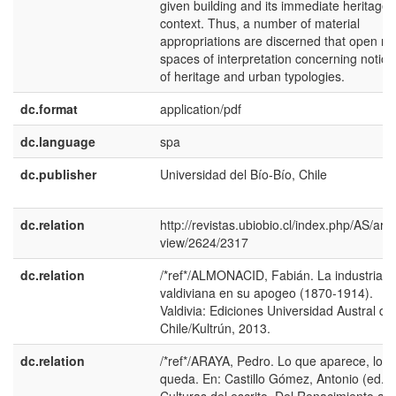
given building and its immediate heritage
context. Thus, a number of material
appropriations are discerned that open n
spaces of interpretation concerning notion
of heritage and urban typologies.
dc.format
application/pdf
dc.language
spa
dc.publisher
Universidad del Bío-Bío, Chile
dc.relation
http://revistas.ubiobio.cl/index.php/AS/artic
view/2624/2317
dc.relation
/*ref*/ALMONACID, Fabián. La industria
valdiviana en su apogeo (1870-1914).
Valdivia: Ediciones Universidad Austral de
Chile/Kultrún, 2013.
dc.relation
/*ref*/ARAYA, Pedro. Lo que aparece, lo q
queda. En: Castillo Gómez, Antonio (ed.),