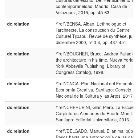
Culturas del escrito. Del Renacimiento a l
contemporaneidad. Madrid: Casa de
Velázquez, 2015, pp. 45-63.
dc.relation
/*ref*/BENSA, Alban. L’ethnologue et
l’architecte. La construction du Centre
Culturel Tjibaou. Revue de synthèse, julio
diciembre 2000, nº 3-4, pp. 437-451.
dc.relation
/*ref*/BOUCHER, Bruce. Andrea Palladio:
the architecture in his time. Nueva York: 
York Abbeville Publishing, Library of
Congress Catalog, 1998.
dc.relation
/*ref*/CNCA. Plan Nacional del Fomento a 
Economía Creativa. Santiago: Consejo
Nacional de la Cultura y las Artes, 2017.
dc.relation
/*ref*/CHERUBINI, Gian Piero. La Escuela
Carpinteros Alemanes de Puerto Montt.
Santiago: Editorial Universitaria, 2016.
dc.relation
/*ref*/DELGADO, Manuel. El animal públic
Pasos hacia una antropología de las calle