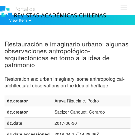
Toggl
navig
View Item
Show simple item record
Restauración e imaginario urbano: algunas
observaciones antropológico-
arquitectónicas en torno a la idea de
patrimonio
Restoration and urban imaginary: some anthropological-
architectural observations on the idea of heritage
dc.creator
Araya Riquelme, Pedro
dc.creator
Saelzer Canouet, Gerardo
dc.date
2017-06-30
dc.date.accessioned
2019-04-15T14:29:36Z