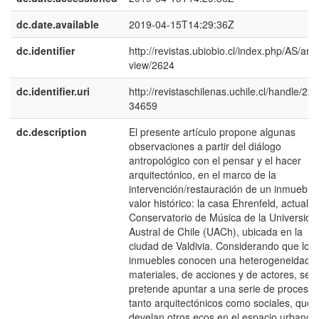
dc.date.available
2019-04-15T14:29:36Z
dc.identifier
http://revistas.ubiobio.cl/index.php/AS/artic
view/2624
dc.identifier.uri
http://revistaschilenas.uchile.cl/handle/225
34659
dc.description
El presente artículo propone algunas
observaciones a partir del diálogo
antropológico con el pensar y el hacer
arquitectónico, en el marco de la
intervención/restauración de un inmueble
valor histórico: la casa Ehrenfeld, actual
Conservatorio de Música de la Universida
Austral de Chile (UACh), ubicada en la
ciudad de Valdivia. Considerando que los
inmuebles conocen una heterogeneidad 
materiales, de acciones y de actores, se
pretende apuntar a una serie de procesos
tanto arquitectónicos como sociales, que
develan otros ecos en el espacio urbano 