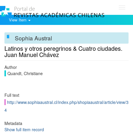
Toggl
navig
View Item
Sophia Austral
Latinos y otros peregrinos & Cuatro ciudades.
Juan Manuel Chávez
Author
Quandt, Christiane
Full text
http://www.sophiaaustral.cl/index.php/shopiaaustral/article/view/3
4
Metadata
Show full item record