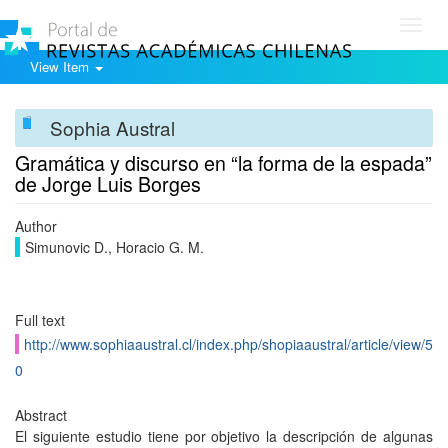
Toggl
navig
View Item
Sophia Austral
Gramática y discurso en “la forma de la espada”
de Jorge Luis Borges
Author
Simunovic D., Horacio G. M.
Full text
http://www.sophiaaustral.cl/index.php/shopiaaustral/article/view/5
0
Abstract
El siguiente estudio tiene por objetivo la descripción de algunas