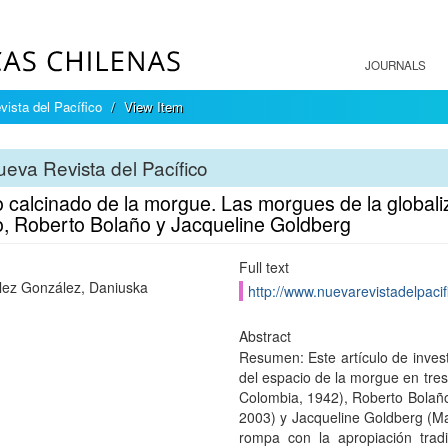
JOURNALS
ista del Pacífico
View Item
eva Revista del Pacífico
lo calcinado de la morgue. Las morgues de la global
jo, Roberto Bolaño y Jacqueline Goldberg
Full text
ez González, Daniuska
http://www.nuevarevistadelpacif
Abstract
Resumen: Este artículo de inves
del espacio de la morgue en tres
Colombia, 1942), Roberto Bolaño
2003) y Jacqueline Goldberg (M
rompa con la apropiación trad