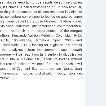
sentido, se leerá la morgue a partir de su inserción en
n, las cuales la han transformado en un sitio residual,
cación y de objetos como últimos restos de la violencia
ón, se contará con el soporte teórico de autores como
, Jean Baudrillard y José Ovejero. Palabras clave:
 violencia, narrativa latinoamericana contemporánea.
tries an approach to the representation of the morgue
uthors: Fernando Vallejo (Medellín, Colombia, 1942),
Chile, 1953-Blanes, Barcelona, Spain, 2003) and
, Venezuela, 1966), looking for a glance that breaks
n, that analyzes it from the common place of death
orgue will be read from its insertion in globalisation
 it into a residual site, landfill of bodies without
last rest of neoliberal violence. For this approach, it will
l support of Zygmunt Bauman, Jean-Luc Nancy, Jean
 Keywords: morgue, globalisation, body, violence,
rative.