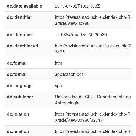
dc.date.available
2019-04-02T19:21:03Z
dc.identifier
https://revistamad.uchile.cl/index.php/RM
article/view/30980
dc.identifier
10.5354/rmad.v0i30.30980
dc.identifier.uri
http://revistaschilenas.uchile.cl/handle/225
3495
dc.format
html
dc.format
application/pdf
dc.language
spa
dc.publisher
Universidad de Chile. Departamento de
Antropología
dc.relation
https://revistamad.uchile.cl/index.php/RM
article/view/30980/32717
dc.relation
https://revistamad.uchile.cl/index.php/RM