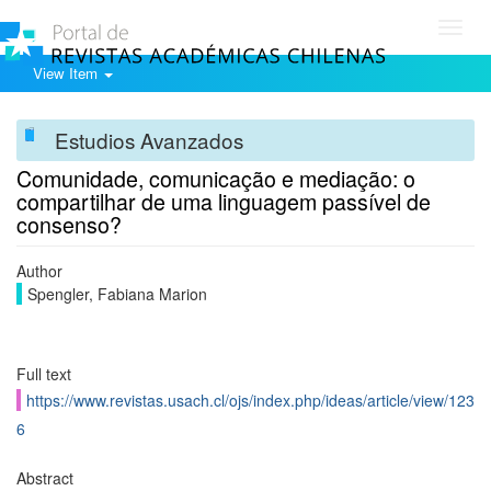
Toggl
navig
View Item
Estudios Avanzados
Comunidade, comunicação e mediação: o
compartilhar de uma linguagem passível de
consenso?
Author
Spengler, Fabiana Marion
Full text
https://www.revistas.usach.cl/ojs/index.php/ideas/article/view/123
6
Abstract