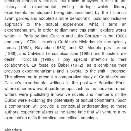
sentidos teóricos y críticos.This article analyses a shift in the
history of experimental writing during which literary
experimentation stopped being circumscribed by the historical
avant-gardes and adopted a more democratic, ludic and inclusive
approach to the textual experience: what I term an
experimentalism. In order to illuminate this shift I explore works
written in Paris by Italo Calvino and Julio Cortázar in the 1960s
and early 1970s, including Cortázar’s Historias de cronopios y
famas (1962), Rayuela (1963) and 62: Modelo para armar
(1968), and Calvino’s Le cosmicomiche (1965) and Il castello dei
destini incrociati (1969). I pay special attention to their
collaboration, La fosse de Babel (1972), as it combines their
previous experimentalisms and is pivotal to the shift I theorise.
This allows me to present a comparative study of Cortázar’s and
Calvino’s experimental writings in the post-war Babelian-Paris,
where other new avant-garde groups such as the nouveau roman
writers were publishing innovative novels and members of the
Oulipo were exploring the potentiality of textual constraints. Such
a comparison will provide a contextual understanding to these
authors’ experimentalisms at the same time that will venture a re-
examination of its theoretical and critical meanings.
Metadata