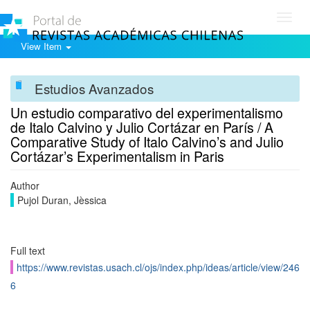
Toggl
navig
View Item
Estudios Avanzados
Un estudio comparativo del experimentalismo
de Italo Calvino y Julio Cortázar en París / A
Comparative Study of Italo Calvino’s and Julio
Cortázar’s Experimentalism in Paris
Author
Pujol Duran, Jèssica
Full text
https://www.revistas.usach.cl/ojs/index.php/ideas/article/view/246
6