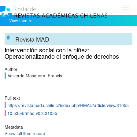
Toggl
navig
View Item
Revista MAD
Intervención social con la niñez:
Operacionalizando el enfoque de derechos
Author
Valverde Mosquera, Francis
Full text
https://revistamad.uchile.cl/index.php/RMAD/article/view/31055
10.5354/rmad.v0i3.31055
Metadata
Show full item record