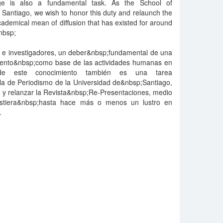
edge is also a fundamental task. As the School of
 Santiago, we wish to honor this duty and relaunch the
ademical mean of diffusion that has existed for around
&nbsp;
s e investigadores, un deber&nbsp;fundamental de una
iento&nbsp;como base de las actividades humanas en
p;de este conocimiento también es una tarea
 de Periodismo de la Universidad de&nbsp;Santiago,
 y relanzar la Revista&nbsp;Re-Presentaciones, medio
istiera&nbsp;hasta hace más o menos un lustro en
.