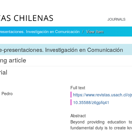
JOURNALS
resentaciones. Investigación en Comunicación
View Item
-presentaciones. Investigación en Comunicación
ng article
ial
Full text
 Pedro
https://www.revistas.usach.cl/o
10.35588/z6gpfq41
Abstract
Beyond providing education to
fundamental duty is to create kn