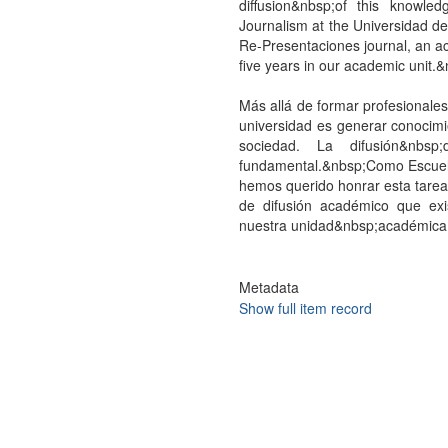
diffusion&nbsp;of this knowl
Journalism at the Universidad de
Re-Presentaciones journal, an ac
five years in our academic unit.
Más allá de formar profesionale
universidad es generar conocim
sociedad. La difusión&nbs
fundamental.&nbsp;Como Escuela
hemos querido honrar esta tarea
de difusión académico que ex
nuestra unidad&nbsp;académica
Metadata
Show full item record