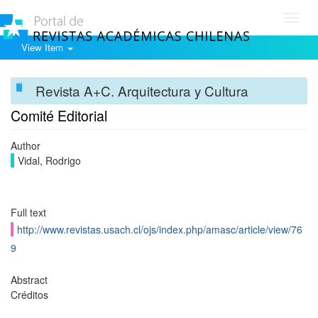
Toggl
navig
View Item
Revista A+C. Arquitectura y Cultura
Comité Editorial
Author
Vidal, Rodrigo
Full text
http://www.revistas.usach.cl/ojs/index.php/amasc/article/view/76
9
Abstract
Créditos