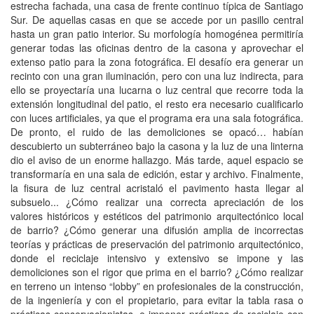
estrecha fachada, una casa de frente continuo típica de Santiago
Sur. De aquellas casas en que se accede por un pasillo central
hasta un gran patio interior. Su morfología homogénea permitiría
generar todas las oficinas dentro de la casona y aprovechar el
extenso patio para la zona fotográfica. El desafío era generar un
recinto con una gran iluminación, pero con una luz indirecta, para
ello se proyectaría una lucarna o luz central que recorre toda la
extensión longitudinal del patio, el resto era necesario cualificarlo
con luces artificiales, ya que el programa era una sala fotográfica.
De pronto, el ruido de las demoliciones se opacó… habían
descubierto un subterráneo bajo la casona y la luz de una linterna
dio el aviso de un enorme hallazgo. Más tarde, aquel espacio se
transformaría en una sala de edición, estar y archivo. Finalmente,
la fisura de luz central acristaló el pavimento hasta llegar al
subsuelo... ¿Cómo realizar una correcta apreciación de los
valores históricos y estéticos del patrimonio arquitectónico local
de barrio? ¿Cómo generar una difusión amplia de incorrectas
teorías y prácticas de preservación del patrimonio arquitectónico,
donde el reciclaje intensivo y extensivo se impone y las
demoliciones son el rigor que prima en el barrio? ¿Cómo realizar
en terreno un intenso “lobby” en profesionales de la construcción,
de la ingeniería y con el propietario, para evitar la tabla rasa o