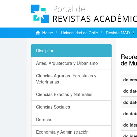
Home
Universidad de Chile
Revista MAD
Show si
Discipline
Repre
de Muj
Artes, Arquitectura y Urbanismo
Ciencias Agrarias, Forestales y
dc.cre
Veterinarias
dc.dat
Ciencias Exactas y Naturales
dc.dat
Ciencias Sociales
dc.dat
Derecho
dc.iden
Economía y Administración
dc.iden