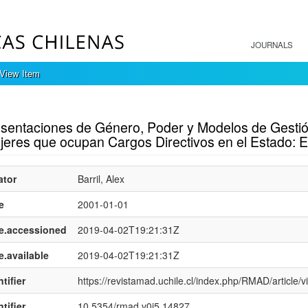
JOURNALS
View Item
mple item record
sentaciones de Género, Poder y Modelos de Gestió
eres que ocupan Cargos Directivos en el Estado: El
ator
Barril, Alex
e
2001-01-01
e.accessioned
2019-04-02T19:21:31Z
e.available
2019-04-02T19:21:31Z
tifier
https://revistamad.uchile.cl/index.php/RMAD/article/
tifier
10.5354/rmad.v0i5.14827