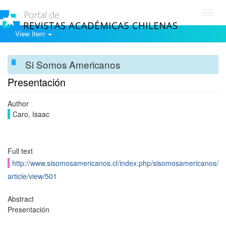
Toggl
navig
View Item
Si Somos Americanos
Presentación
Author
Caro, Isaac
Full text
http://www.sisomosamericanos.cl/index.php/sisomosamericanos/
article/view/501
Abstract
Presentación