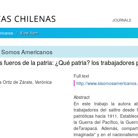
JOURNALS
ricanos
View Item
i Somos Americanos
s fueros de la patria: ¿Qué patria? los trabajadore
Full text
a Ortiz de Zárate, Verónica
http://www.sisomosamericanos.
Abstract
En este trabajo la autora ab
trabajadores del salitre desde 
patrióticas hacia 1911. Establec
la Guerra del Pacífico, la Guerr
deTarapacá. Además, compart
imaginada" y en el nacionalismo 