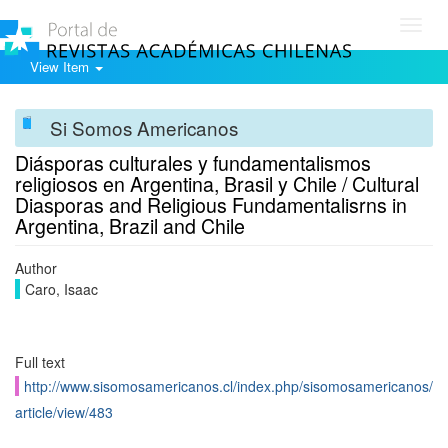
Toggl
navig
View Item
Si Somos Americanos
Diásporas culturales y fundamentalismos
religiosos en Argentina, Brasil y Chile / Cultural
Diasporas and Religious Fundamentalisrns in
Argentina, Brazil and Chile
Author
Caro, Isaac
Full text
http://www.sisomosamericanos.cl/index.php/sisomosamericanos/
article/view/483