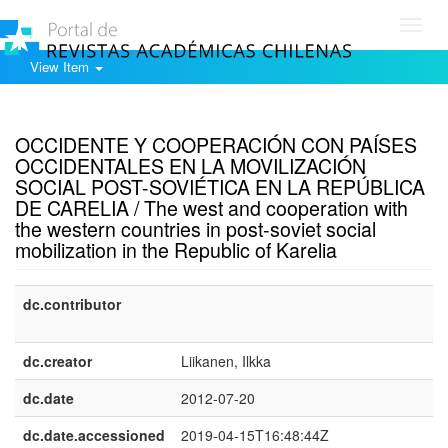
Toggl
navig
View Item
Show simple item record
OCCIDENTE Y COOPERACIÓN CON PAÍSES
OCCIDENTALES EN LA MOVILIZACIÓN
SOCIAL POST-SOVIÉTICA EN LA REPÚBLICA
DE CARELIA / The west and cooperation with
the western countries in post-soviet social
mobilization in the Republic of Karelia
dc.contributor
dc.creator
Liikanen, Ilkka
dc.date
2012-07-20
dc.date.accessioned
2019-04-15T16:48:44Z