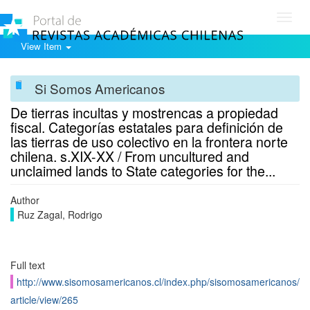
Toggl
navig
View Item
Si Somos Americanos
De tierras incultas y mostrencas a propiedad
fiscal. Categorías estatales para definición de
las tierras de uso colectivo en la frontera norte
chilena. s.XIX-XX / From uncultured and
unclaimed lands to State categories for the...
Author
Ruz Zagal, Rodrigo
Full text
http://www.sisomosamericanos.cl/index.php/sisomosamericanos/
article/view/265