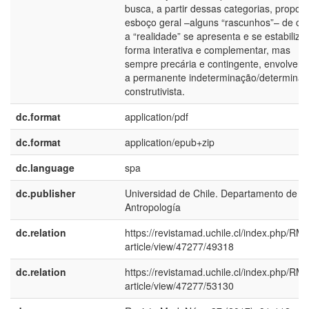
busca, a partir dessas categorias, propor
esboço geral –alguns “rascunhos”– de c
a “realidade” se apresenta e se estabiliza
forma interativa e complementar, mas
sempre precária e contingente, envolven
a permanente indeterminação/determina
construtivista.
dc.format
application/pdf
dc.format
application/epub+zip
dc.language
spa
dc.publisher
Universidad de Chile. Departamento de
Antropología
dc.relation
https://revistamad.uchile.cl/index.php/RM
article/view/47277/49318
dc.relation
https://revistamad.uchile.cl/index.php/RM
article/view/47277/53130