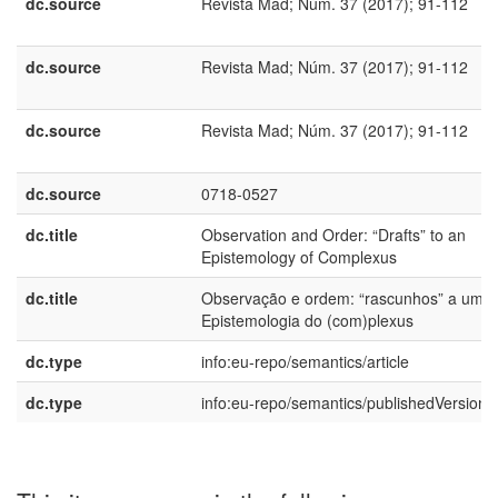
dc.source
Revista Mad; Núm. 37 (2017); 91-112
dc.source
Revista Mad; Núm. 37 (2017); 91-112
dc.source
Revista Mad; Núm. 37 (2017); 91-112
dc.source
0718-0527
dc.title
Observation and Order: “Drafts” to an
Epistemology of Complexus
dc.title
Observação e ordem: “rascunhos” a uma
Epistemologia do (com)plexus
dc.type
info:eu-repo/semantics/article
dc.type
info:eu-repo/semantics/publishedVersion