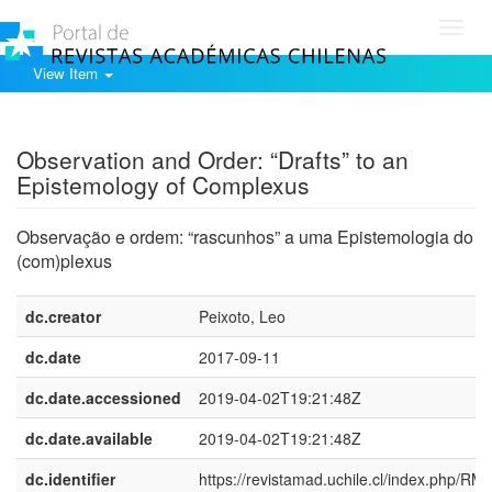
Toggl
navig
View Item
Show simple item record
Observation and Order: “Drafts” to an
Epistemology of Complexus
Observação e ordem: “rascunhos” a uma Epistemologia do
(com)plexus
dc.creator
Peixoto, Leo
dc.date
2017-09-11
dc.date.accessioned
2019-04-02T19:21:48Z
dc.date.available
2019-04-02T19:21:48Z
dc.identifier
https://revistamad.uchile.cl/index.php/RM