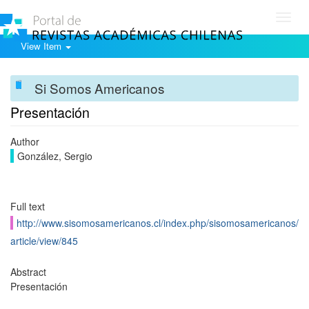
Toggl
navig
View Item
Si Somos Americanos
Presentación
Author
González, Sergio
Full text
http://www.sisomosamericanos.cl/index.php/sisomosamericanos/
article/view/845
Abstract
Presentación