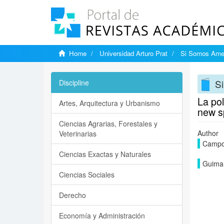
Home
Universidad Arturo Prat
Si Somos Ame
S
Discipline
La pol
Artes, Arquitectura y Urbanismo
new sp
Ciencias Agrarias, Forestales y
Author
Veterinarias
Campo
Ciencias Exactas y Naturales
Guimar
Ciencias Sociales
Derecho
Economía y Administración