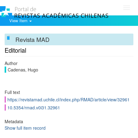
Toggl
navig
View Item
Revista MAD
Editorial
Author
Cadenas, Hugo
Full text
https://revistamad.uchile.cl/index.php/RMAD/article/view/32961
10.5354/rmad.v0i31.32961
Metadata
Show full item record