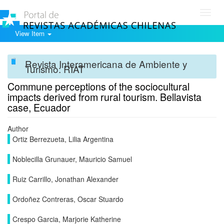
Toggl
navig
View Item
Revista Interamericana de Ambiente y
Turismo: RIAT
Commune perceptions of the sociocultural
impacts derived from rural tourism. Bellavista
case, Ecuador
Author
Ortiz Berrezueta, Lilia Argentina
Noblecilla Grunauer, Mauricio Samuel
Ruiz Carrillo, Jonathan Alexander
Ordoñez Contreras, Oscar Stuardo
Crespo Garcia, Marjorie Katherine