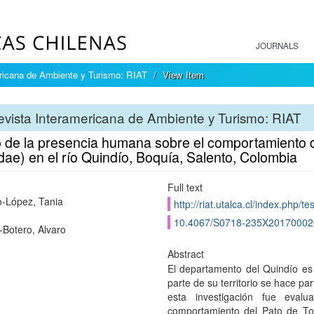
JOURNALS
ricana de Ambiente y Turismo: RIAT
View Item
vista Interamericana de Ambiente y Turismo: RIAT
o de la presencia humana sobre el comportamiento 
dae) en el río Quindío, Boquía, Salento, Colombia
Full text
o-López, Tania
http://riat.utalca.cl/index.php/te
10.4067/S0718-235X2017000
-Botero, Alvaro
Abstract
El departamento del Quindío es 
parte de su territorio se hace par
esta investigación fue eval
comportamiento del Pato de Tor