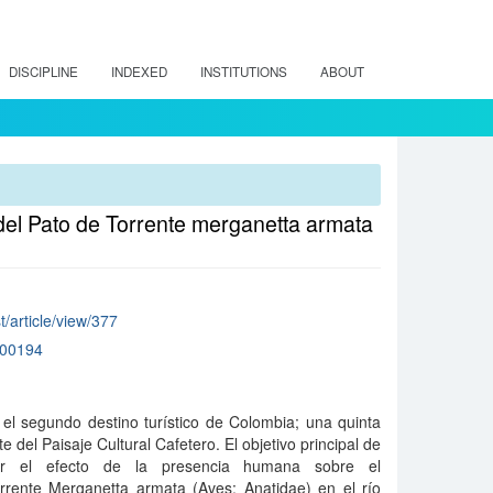
DISCIPLINE
INDEXED
INSTITUTIONS
ABOUT
del Pato de Torrente merganetta armata
st/article/view/377
200194
el segundo destino turístico de Colombia; una quinta
te del Paisaje Cultural Cafetero. El objetivo principal de
uar el efecto de la presencia humana sobre el
rente Merganetta armata (Aves: Anatidae) en el río