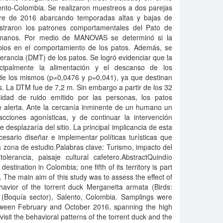
ento-Colombia. Se realizaron muestreos a dos parejas
bre de 2016 abarcando temporadas altas y bajas de
istraron los patrones comportamentales del Pato de
umanos. Por medio de MANOVAS se determinó si la
ios en el comportamiento de los patos. Además, se
lerancia (DMT) de los patos. Se logró evidenciar que la
cipalmente la alimentación y el descanso de los
o de los mismos (p=0,0476 y p=0,041), ya que destinan
. La DTM fue de 7,2 m. Sin embargo a partir de los 32
idad de ruido emitido por las personas, los patos
 alerta. Ante la cercanía inminente de un humano un
ciones agonísticas, y de continuar la intervención
desplazaría del sitio. La principal implicancia de esta
esario diseñar e implementar políticas turísticas que
la zona de estudio.Palabras clave: Turismo, impacto del
olerancia, paisaje cultural cafetero.AbstractQuindío
estination in Colombia; one fifth of its territory is part
 The main aim of this study was to assess the effect of
vior of the torrent duck Merganetta armata (Birds:
 (Boquía sector), Salento, Colombia. Samplings were
tween February and October 2016, spanning the high
visit the behavioral patterns of the torrent duck and the