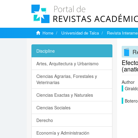
Home
Universidad de Talca
Revista Interame
Re
Discipline
Efect
Artes, Arquitectura y Urbanismo
(anati
Ciencias Agrarias, Forestales y
Author
Veterinarias
Girald
Ciencias Exactas y Naturales
Botero
Ciencias Sociales
Derecho
Economía y Administración