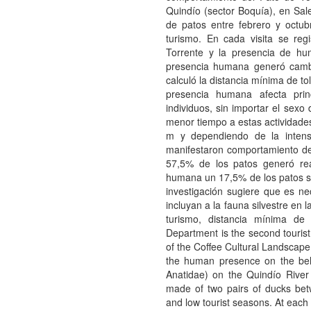
Quindío (sector Boquía), en Sal
de patos entre febrero y octu
turismo. En cada visita se reg
Torrente y la presencia de h
presencia humana generó camb
calculó la distancia mínima de to
presencia humana afecta prin
individuos, sin importar el sex
menor tiempo a estas actividades
m y dependiendo de la intens
manifestaron comportamiento de
57,5% de los patos generó reac
humana un 17,5% de los patos se 
investigación sugiere que es nec
incluyan a la fauna silvestre en 
turismo, distancia mínima de t
Department is the second tourist d
of the Coffee Cultural Landscape.
the human presence on the beha
Anatidae) on the Quindío River
made of two pairs of ducks be
and low tourist seasons. At each 