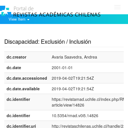
Toggl
navig
View Item
Show simple item record
Discapacidad: Exclusión / Inclusión
dc.creator
Avaria Saavedra, Andrea
dc.date
2001-01-01
dc.date.accessioned
2019-04-02T19:21:54Z
dc.date.available
2019-04-02T19:21:54Z
dc.identifier
https://revistamad.uchile.cl/index.php/RM
article/view/14826
dc.identifier
10.5354/rmad.v0i5.14826
dc.identifier.uri
http://revistaschilenas.uchile.cl/handle/225