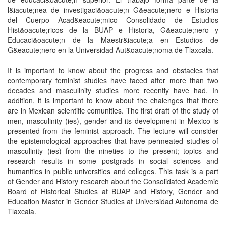
l&iacute;nea de investigaci&oacute;n G&eacute;nero e Historia
del Cuerpo Acad&eacute;mico Consolidado de Estudios
Hist&oacute;ricos de la BUAP e Historia, G&eacute;nero y
Educaci&oacute;n de la Maestr&iacute;a en Estudios de
G&eacute;nero en la Universidad Aut&oacute;noma de Tlaxcala.
It is important to know about the progress and obstacles that
contemporary feminist studies have faced after more than two
decades and masculinity studies more recently have had. In
addition, it is important to know about the chalenges that there
are in Mexican scientific comunities. The first draft of the study of
men, masculinity (ies), gender and its development in Mexico is
presented from the feminist approach. The lecture will consider
the epistemological approaches that have permeated studies of
masculinity (ies) from the nineties to the present; topics and
research results in some postgrads in social sciences and
humanities in public universities and colleges. This task is a part
of Gender and History research about the Consolidated Academic
Board of Historical Studies at BUAP and History, Gender and
Education Master in Gender Studies at Universidad Autonoma de
Tlaxcala.