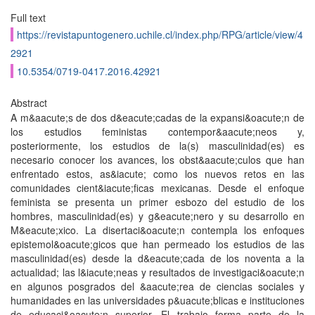
Full text
https://revistapuntogenero.uchile.cl/index.php/RPG/article/view/4
2921
10.5354/0719-0417.2016.42921
Abstract
A m&aacute;s de dos d&eacute;cadas de la expansi&oacute;n de
los estudios feministas contempor&aacute;neos y,
posteriormente, los estudios de la(s) masculinidad(es) es
necesario conocer los avances, los obst&aacute;culos que han
enfrentado estos, as&iacute; como los nuevos retos en las
comunidades cient&iacute;ficas mexicanas. Desde el enfoque
feminista se presenta un primer esbozo del estudio de los
hombres, masculinidad(es) y g&eacute;nero y su desarrollo en
M&eacute;xico. La disertaci&oacute;n contempla los enfoques
epistemol&oacute;gicos que han permeado los estudios de las
masculinidad(es) desde la d&eacute;cada de los noventa a la
actualidad; las l&iacute;neas y resultados de investigaci&oacute;n
en algunos posgrados del &aacute;rea de ciencias sociales y
humanidades en las universidades p&uacute;blicas e instituciones
de educaci&oacute;n superior. El trabajo forma parte de la