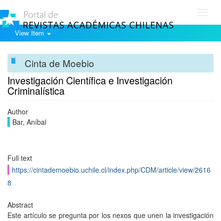
Toggl
navig
View Item
Cinta de Moebio
Investigación Científica e Investigación
Criminalística
Author
Bar, Aníbal
Full text
https://cintademoebio.uchile.cl/index.php/CDM/article/view/2616
8
Abstract
Este artículo se pregunta por los nexos que unen la investigación