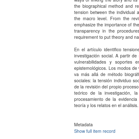
the biographical method and ref
tension between the individual 
the macro level. From the revie
emphasize the importance of the 
transparency in the procedure
requirement to put theory and nar
En el artículo identifico tensi
investigación social. A partir d
vulnerabilidades y soportes 
epistemológicos. Los modos de vi
va más allá de método biográfi
sociales: la tensión individuo so
de la revisión del propio proces
teórico de la investigación, l
procesamiento de la evidencia 
teoría y los relatos en el análisis.
Metadata
Show full item record