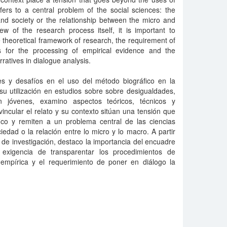
ers to a central problem of the social sciences: the
and society or the relationship between the micro and
w of the research process itself, it is important to
theoretical framework of research, the requirement of
s for the processing of empirical evidence and the
ratives in dialogue analysis.
ones y desafíos en el uso del método biográfico en la
e su utilización en estudios sobre sobre desigualdades,
en jóvenes, examino aspectos teóricos, técnicos y
ncular el relato y su contexto sitúan una tensión que
co y remiten a un problema central de las ciencias
ciedad o la relación entre lo micro y lo macro. A partir
o de investigación, destaco la importancia del encuadre
a exigencia de transparentar los procedimientos de
empírica y el requerimiento de poner en diálogo la