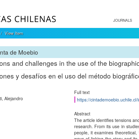
JOURNALS
View Item
inta de Moebio
ons and challenges in the use of the biographi
ones y desafíos en el uso del método biográfic
Full text
i, Alejandro
https://cintademoebio.uchile.cl
Abstract
The article identifies tensions a
research. From its use in studies
people, it examines theoretical,
ways of linking the story and it