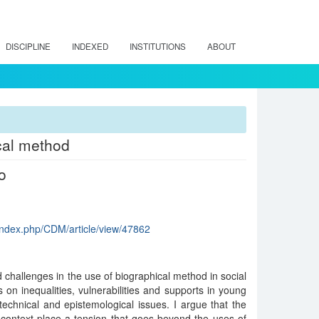
DISCIPLINE
INDEXED
INSTITUTIONS
ABOUT
cal method
o
/index.php/CDM/article/view/47862
nd challenges in the use of biographical method in social
 on inequalities, vulnerabilities and supports in young
 technical and epistemological issues. I argue that the
s context place a tension that goes beyond the uses of